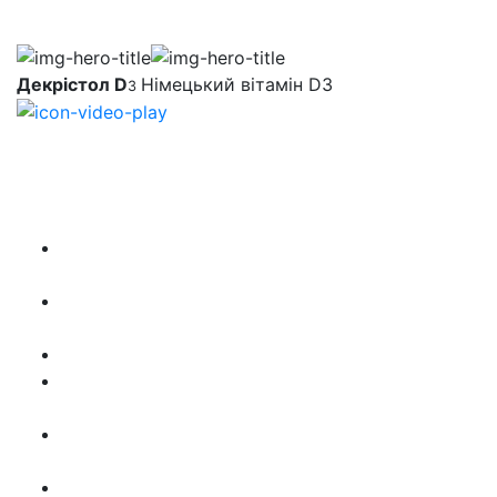
Декрістол D
Німецький вітамін D3
3