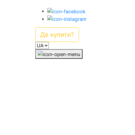
Де купити?
Головна
Про Декрістол D3
Вітамін D3
Cамодіагностика
Як підібрати дозу D3
Iнструкції
Часті запитання
Про компанію Mibe gmbh
Контакти