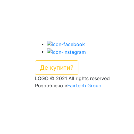
Де купити?
LOGO © 2021 All rights reserved
Розроблено в
Fairtech Group
Аптеки, де можна знайти Декрістол:
Дякуємо за ваше повідомлення.
Незабаром ми з вами зв'яжемося